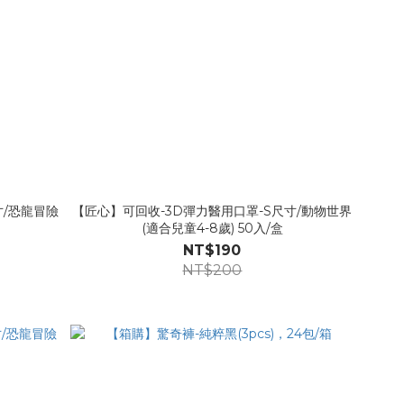
寸/恐龍冒險
【匠心】可回收-3D彈力醫用口罩-S尺寸/動物世界
(適合兒童4-8歲) 50入/盒
NT$190
NT$200