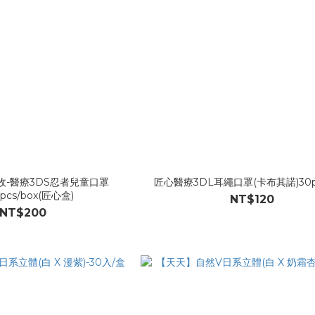
收-醫療3DS忍者兒童口罩
匠心醫療3DL耳繩口罩(卡布其諾)30pc
0pcs/box(匠心盒)
NT$120
NT$200