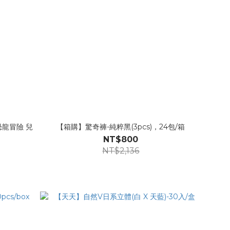
龍冒險 兒
【箱購】驚奇褲-純粹黑(3pcs)，24包/箱
NT$800
NT$2,136