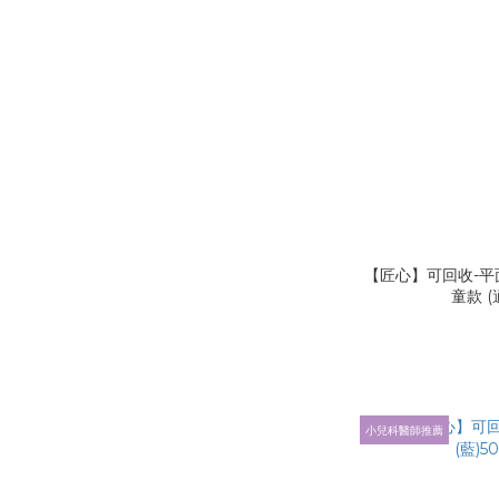
【匠心】可回收-平
童款 (
小兒科醫師推薦