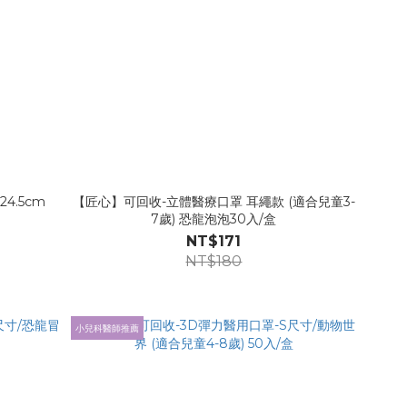
4.5cm
【匠心】可回收-立體醫療口罩 耳繩款 (適合兒童3-
7歲) 恐龍泡泡30入/盒
NT$171
NT$180
小兒科醫師推薦