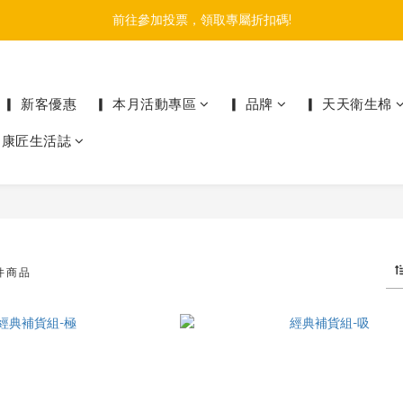
註冊會員+綁定官方LINE帳號，最高享$150購物金
前往參加投票，領取專屬折扣碼!
註冊會員+綁定官方LINE帳號，最高享$150購物金
▎ 新客優惠
▎ 本月活動專區
▎ 品牌
▎ 天天衛生棉
▎康匠生活誌
 件商品