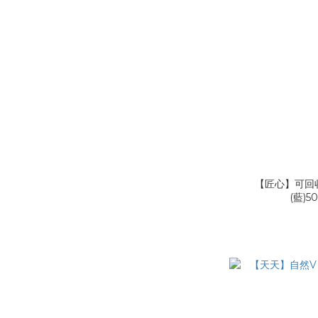
【匠心】可回
(藍)5