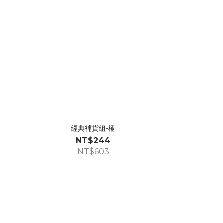
經典補貨組-極
NT$244
NT$603