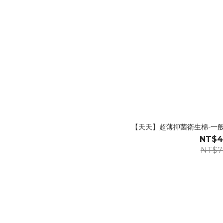
【天天】超薄抑菌衛生棉-一般日用型
NT$4
NT$7