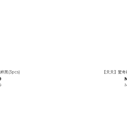
黑(3pcs)
【天天】驚奇褲
9
9