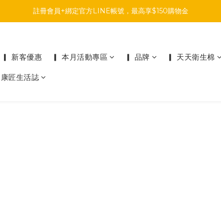
註冊會員+綁定官方LINE帳號，最高享$150購物金
註冊會員+綁定官方LINE帳號，最高享$150購物金
前往參加投票，領取專屬折扣碼!
註冊會員+綁定官方LINE帳號，最高享$150購物金
▎ 新客優惠
▎ 本月活動專區
▎ 品牌
▎ 天天衛生棉
▎康匠生活誌