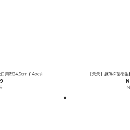
24.5cm (14pcs)
【天天】超薄抑菌衛生棉-量
9
N
9
N