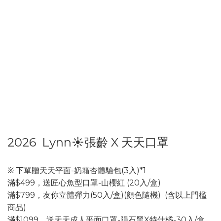
2026 Lynn☀️張齡 X 天天口罩
※ 下單贈天天平面-奶霜杏體驗包(3入)*1
滿$499，送匠心魚型口罩-山櫻紅 (20入/盒)
滿$799，友你立體彈力(50入/盒)(顏色隨機) (含以上門檻
商品)
滿$1099，送天天成人平面口罩-隕石黑X特仕橘-30入/盒