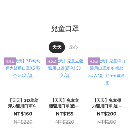
兒童口罩
天天
匠心
絕版品
絕版品
絕版品
小
【天天】3D幼幼
【天天】兒童立
【天天】兒童彈
彈力醫用口罩XS
體醫用口罩(藍色)
力醫用口罩,娃娃
藍色 50入/盒
50入/盒
熊款 50入/盒 (約
NT$160
NT$155
NT$200
4-8歲適用)
NT$220
NT$220
NT$280