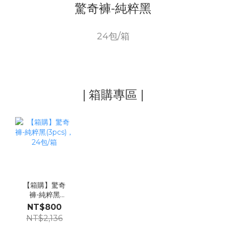
驚奇褲-純粹黑
24包/箱
| 箱購專區 |
【箱購】驚奇
褲-純粹黑
(3pcs)，24包/
NT$800
箱
NT$2,136