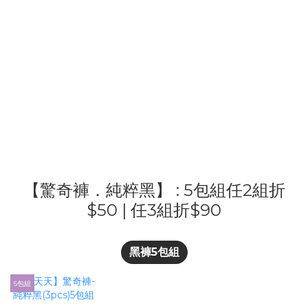
【驚奇褲．純粹黑】 : 5包組任2組折
$50 | 任3組折$90
黑褲5包組
5包組