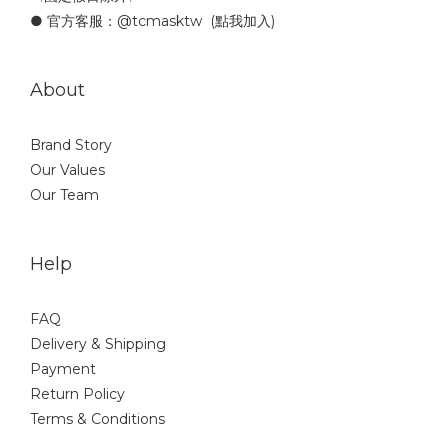
● 官方客服：
@tcmasktw
(點我加入)
About
Brand Story
Our Values
Our Team
Help
FAQ
Delivery & Shipping
Payment
Return Policy
Terms & Conditions