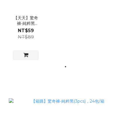
【天天】驚奇
褲-純粹黑
(3pcs)
NT$59
NT$89