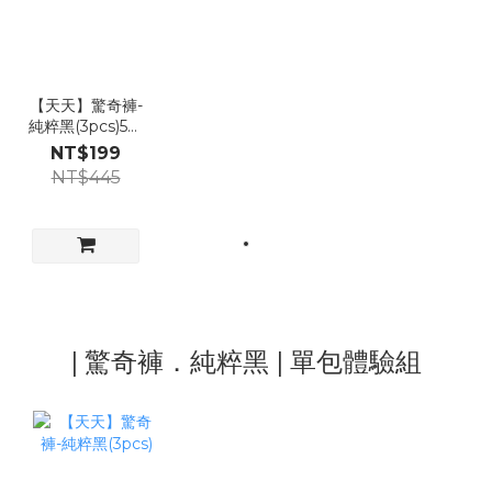
【天天】驚奇褲-
純粹黑(3pcs)5包
組
NT$199
NT$445
| 驚奇褲．純粹黑 | 單包體驗組