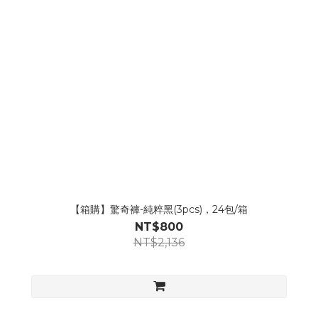
【箱購】驚奇褲-純粹黑(3pcs)，24包/箱
NT$800
NT$2,136