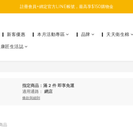
註冊會員+綁定官方LINE帳號，最高享$150購物金
註冊會員+綁定官方LINE帳號，最高享$150購物金
前往參加投票，領取專屬折扣碼!
註冊會員+綁定官方LINE帳號，最高享$150購物金
▎ 新客優惠
▎ 本月活動專區
▎ 品牌
▎ 天天衛生棉
▎康匠生活誌
指定商品：滿 2 件 即享免運
適用通路：
網店
條款與細則
件商品