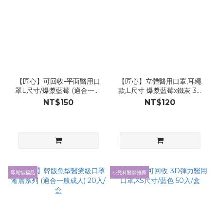
【匠心】可回收-平面醫用口
【匠心】立體醫用口罩,耳繩
罩L尺寸/爆漿藍莓 (適合一般
款,L尺寸 爆漿藍莓x鐵灰 30
成人) 50入/盒
入/盒 (一般成人適用)
NT$150
NT$120
即期惜福品
小兒科醫師推薦