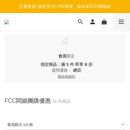
註冊會員+綁定官方LINE帳號，最高享$150購物金
註冊會員+綁定官方LINE帳號，最高享$150購物金
前往參加投票，領取專屬折扣碼!
註冊會員+綁定官方LINE帳號，最高享$150購物金
會員
限定
指定商品：滿 5 件 即享 8 折
適用通路：
網店
條款與細則
FCC闆娘團購優惠
36 件商品
每頁顯示 48 個