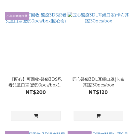
小兒科醫師推薦
【匠心】可回收-醫療3DS忍
匠心醫療3DL耳繩口罩(卡布
者兒童口罩(藍)50pcs/box(匠
其諾)30pcs/box
心盒)
NT$200
NT$120