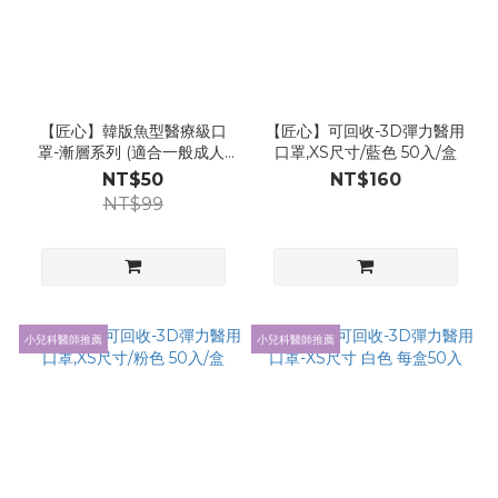
【匠心】韓版魚型醫療級口
【匠心】可回收-3D彈力醫用
罩-漸層系列 (適合一般成人)
口罩,XS尺寸/藍色 50入/盒
20入/盒
NT$50
NT$160
NT$99
小兒科醫師推薦
小兒科醫師推薦