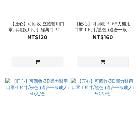
【匠心】可回收-立體醫用口
【匠心】可回收-3D彈力醫用
罩,耳繩款,L尺寸 經典白 30入/
口罩-L尺寸/藍色 (適合一般成
盒 (一般成人適用)
人) 50入/盒
NT$120
NT$160