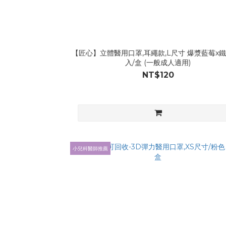
【匠心】立體醫用口罩,耳繩款,L尺寸 爆漿藍莓x鐵
入/盒 (一般成人適用)
NT$120
小兒科醫師推薦