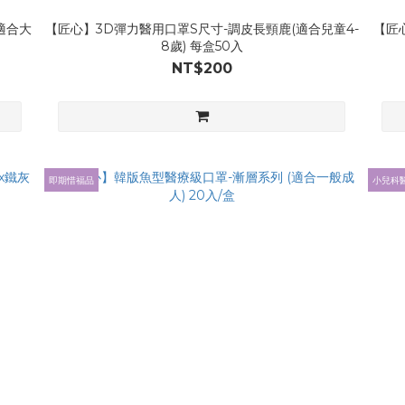
適合大
【匠心】3D彈力醫用口罩S尺寸-調皮長頸鹿(適合兒童4-
【匠
8歲) 每盒50入
NT$200
即期惜福品
小兒科