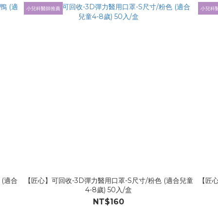
小兒科醫師推薦
小兒科
(適合
【匠心】可回收-3D彈力醫用口罩-S尺寸/粉色 (適合兒童
【匠心
4-8歲) 50入/盒
NT$160