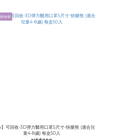
醫師推薦
】可回收-3D彈力醫用口罩S尺寸-快樂熊 (適合兒
童4-8歲) 每盒50入