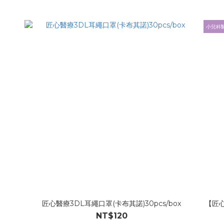
小兒科
匠心醫療3DL耳繩口罩(卡布其諾)30pcs/box
【匠心
NT$120