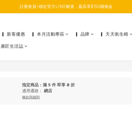
註冊會員+綁定官方LINE帳號，最高享$150購物金
註冊會員+綁定官方LINE帳號，最高享$150購物金
前往參加投票，領取專屬折扣碼!
註冊會員+綁定官方LINE帳號，最高享$150購物金
▎ 新客優惠
▎ 本月活動專區
▎ 品牌
▎ 天天衛生棉
▎康匠生活誌
指定商品：滿 5 件 即享 8 折
適用通路：
網店
條款與細則