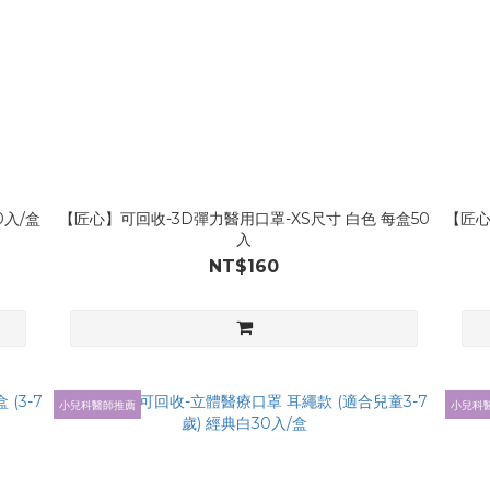
0入/盒
【匠心】可回收-3D彈力醫用口罩-XS尺寸 白色 每盒50
【匠心
入
NT$160
小兒科醫師推薦
小兒科