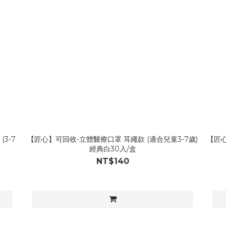
3-7
【匠心】可回收-立體醫療口罩 耳繩款 (適合兒童3-7歲)
【匠心
經典白30入/盒
NT$140