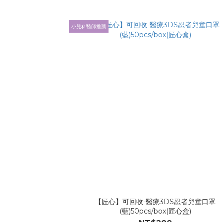
小兒科醫師推薦
【匠心】可回收-醫療3DS忍者兒童口罩
(藍)50pcs/box(匠心盒)