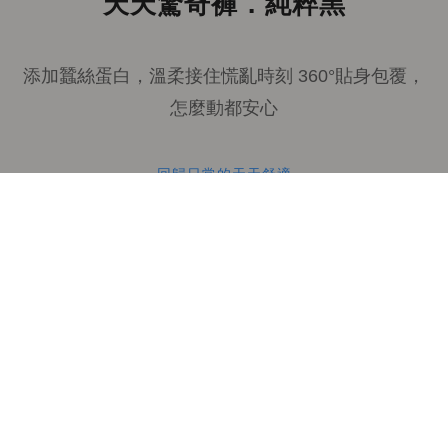
天天驚奇褲．純粹黑
添加蠶絲蛋白，溫柔接住慌亂時刻 360°貼身包覆，
怎麼動都安心
回歸日常的天天舒適