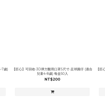
7歲)
【匠心】可回收-3D彈力醫用口罩S尺寸-足球圓仔 (適合
【匠心
兒童4-8歲) 每盒50入
NT$200