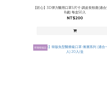
【匠心】3D彈力醫用口罩S尺寸-調皮長頸鹿(適合
8歲) 每盒50入
NT$200
即期惜福品