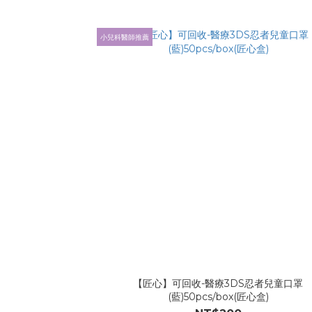
小兒科醫師推薦
【匠心】可回收-醫療3DS忍者兒童口罩
(藍)50pcs/box(匠心盒)