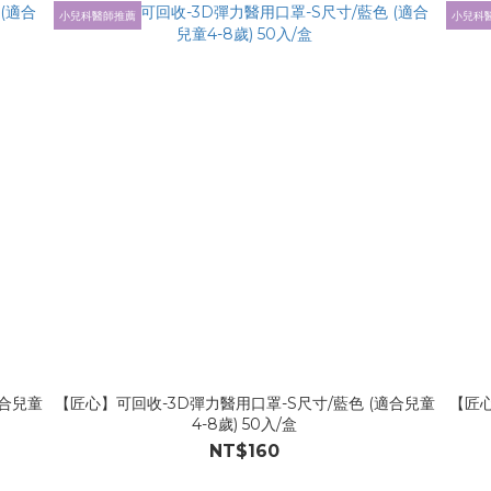
小兒科醫師推薦
小兒科
適合兒童
【匠心】可回收-3D彈力醫用口罩-S尺寸/藍色 (適合兒童
【匠心
4-8歲) 50入/盒
NT$160