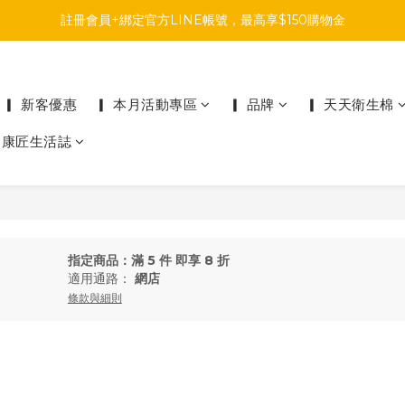
註冊會員+綁定官方LINE帳號，最高享$150購物金
註冊會員+綁定官方LINE帳號，最高享$150購物金
前往參加投票，領取專屬折扣碼!
註冊會員+綁定官方LINE帳號，最高享$150購物金
▎ 新客優惠
▎ 本月活動專區
▎ 品牌
▎ 天天衛生棉
▎康匠生活誌
指定商品：滿 5 件 即享 8 折
適用通路：
網店
條款與細則