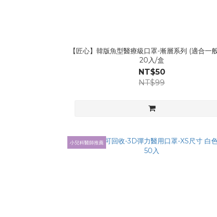
【匠心】韓版魚型醫療級口罩-漸層系列 (適合一般
20入/盒
NT$50
NT$99
小兒科醫師推薦