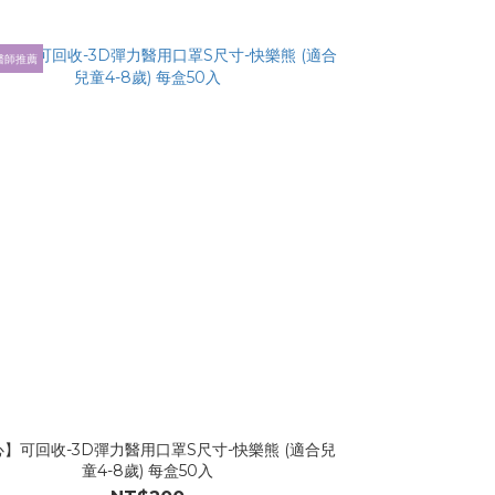
醫師推薦
】可回收-3D彈力醫用口罩S尺寸-快樂熊 (適合兒
童4-8歲) 每盒50入