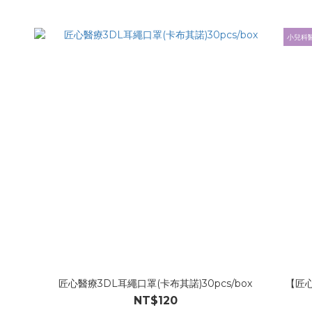
小兒科
匠心醫療3DL耳繩口罩(卡布其諾)30pcs/box
【匠心
NT$120