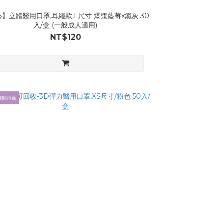
】立體醫用口罩,耳繩款,L尺寸 爆漿藍莓x鐵灰 30
入/盒 (一般成人適用)
NT$120
醫師推薦