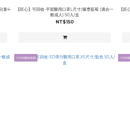
兒童4-
【匠心】可回收-平面醫用口罩L尺寸/爆漿藍莓 (適合一
【匠心
般成人) 50入/盒
NT$150
小兒科醫師推薦
小兒科