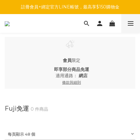
註冊會員+綁定官方LINE帳號，最高享$150購物金
註冊會員+綁定官方LINE帳號，最高享$150購物金
前往參加投票，領取專屬折扣碼!
註冊會員+綁定官方LINE帳號，最高享$150購物金
會員
限定
即享部分商品免運
適用通路：
網店
條款與細則
Fuji免運
0 件商品
每頁顯示 48 個