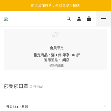
註冊會員+綁定官方LINE帳號，最高享$150購物金
前往參加投票，領取專屬折扣碼!
註冊會員+綁定官方LINE帳號，最高享$150購物金
會員
限定
指定商品：滿 1 件 即享 86 折
適用通路：
網店
條款與細則
莎曼莎口罩
0 件商品
每頁顯示 48 個