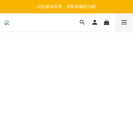
註冊會員+綁定官方LINE帳號，最高享$150購物金
前往參加投票，領取專屬折扣碼!
註冊會員+綁定官方LINE帳號，最高享$150購物金