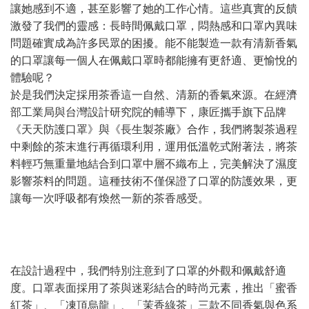
讓她感到不適，甚至影響了她的工作心情。這些真實的反饋
激發了我們的靈感：長時間佩戴口罩，悶熱感和口罩內異味
問題確實成為許多民眾的困擾。能不能製造一款有清新香氣
的口罩讓每一個人在佩戴口罩時都能擁有更舒適、更愉悅的
體驗呢？
於是我們決定採用茶香這一自然、清新的香氣來源。在經濟
部工業局與台灣設計研究院的輔導下，康匠攜手旗下品牌
《天天防護口罩》與《長生製茶廠》合作，我們將製茶過程
中剩餘的茶末進行再循環利用，運用低溫乾式附著法，將茶
料輕巧無重量地結合到口罩中層不織布上，完美解決了濕度
影響茶料的問題。這種技術不僅保證了口罩的防護效果，更
讓每一次呼吸都有煥然一新的茶香感受。
在設計過程中，我們特別注意到了口罩的外觀和佩戴舒適
度。口罩表面採用了茶與迷彩結合的時尚元素，推出「蜜香
紅茶」、「凍頂烏龍」、「茉香綠茶」三款不同香氣與色系