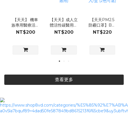
【天天】 機車
【天天】成人立
【天天PM2.5
族專用醫療活性
體活性碳醫用口
防霾口罩】B級
碳口罩(隕石黑)
罩,25入/盒 (機
防護,紅色警戒
NT$200
NT$200
NT$220
25入/盒
車族適用)
專用,12入/盒 (2
色可選)
查看更多