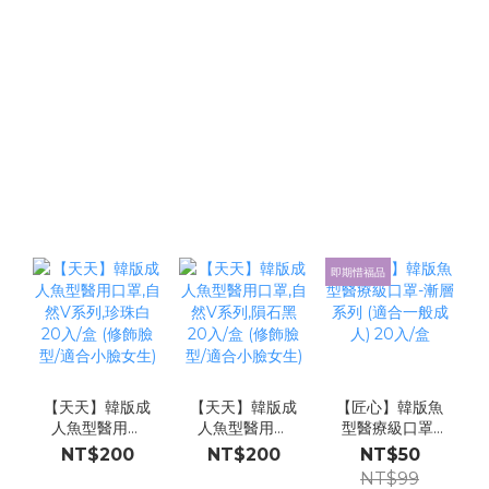
即期惜福品
【天天】韓版成
【天天】韓版成
【匠心】韓版魚
人魚型醫用口
人魚型醫用口
型醫療級口罩-
罩,自然V系列,
罩,自然V系列,
漸層系列 (適合
NT$200
NT$200
NT$50
珍珠白 20入/盒
隕石黑 20入/盒
一般成人) 20
NT$99