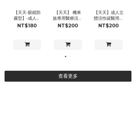
【天天-眼鏡防
【天天】 機車
【天天】成人立
霧型】-成人平
族專用醫療活性
體活性碳醫用口
面醫用口罩 20
碳口罩(隕石黑)
罩,25入/盒 (機
NT$180
NT$200
NT$200
入/盒
25入/盒
車族適用)
查看更多