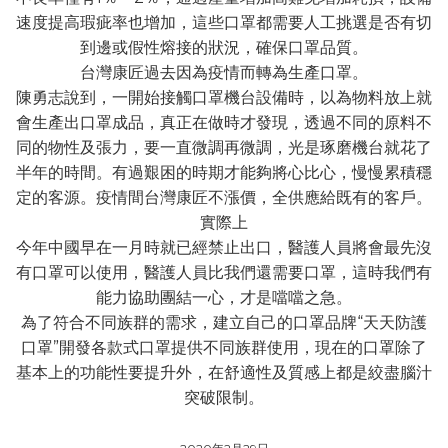
速度提高瑕疵率也增加，這些口罩都需要人工挑選是否有切
到邊或假性熔接的狀況，確保口罩品質。
台灣康匠過去因為疫情而轉為生產口罩。
陳勇志說到，一開始接觸口罩機台設備時，以為物料放上就
會生產出口罩成品，真正在做時才發現，透過不同的原料不
同的物性及張力，要一直微調再微調，光是琢磨機台就花了
半年的時間。有過艱困的時期才能夠將心比心，慢慢累積穩
定的客源。疫情間台灣康匠不漲價，全供應給既有的客戶。
實際上
今年中國早在一月時就已經禁止出口，醫護人員將會最先沒
有口罩可以使用，醫護人員比我們還需要口罩，這時我們有
能力協助團結一心，才是噹噹之急。
為了符合不同族群的需求，建立自己的口罩品牌“天天防護
口罩”開發各款式口罩提供不同族群使用，現在的口罩除了
基本上的功能性要提升外，在舒適性及質感上都是絞盡腦汁
突破限制。