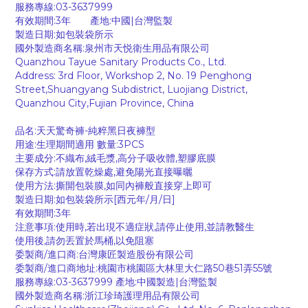
服務專線:03-3637999
有效期間:3年 產地:中國|台灣監製
製造日期:如包裝袋所示
國外製造商名稱:泉州市天悦衛生用品有限公司
Quanzhou Tayue Sanitary Products Co., Ltd.
Address: 3rd Floor, Workshop 2, No. 19 Penghong
Street,Shuangyang Subdistrict, Luojiang District,
Quanzhou City,Fujian Province, China
品名:天天驚奇褲-純粹黑日夜褲型
用途:生理期間適用 數量:3PCS
主要成分:不織布,絨毛漿,高分子吸收體,塑膠底膜
保存方式:請放置乾燥處,避免陽光直接曝曬
使用方法:撕開包裝膜,如同內褲般直接穿上即可
製造日期:如包裝袋所示[西元年/月/日]
有效期間:3年
注意事項:使用時,若出現不適症狀,請停止使用,並請教醫生
使用後,請勿丟置於馬桶,以免阻塞
委製商/進口商:台灣康匠製造股份有限公司
委製商/進口商地址:桃園市桃園區大林里大仁路50巷51弄55號
服務專線:03-3637999 產地:中國製造|台灣監製
國外製造商名稱:浙江珍琦護理用品有限公司