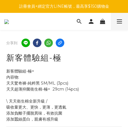
註冊會員+綁定官方LINE帳號，最高享$150購物金
註冊會員+綁定官方LINE帳號，最高享$150購物金
前往參加投票，領取專屬折扣碼!
註冊會員+綁定官方LINE帳號，最高享$150購物金
分享到
新客體驗組-極
新客體驗組-極+
內容物:
天天驚奇褲-純粹黑 SM/ML (3pcs)
天天超薄抑菌衛生棉-極+  29cm (14pcs)
\ 天天衛生棉全新升級 /
吸收量更大、更快，更薄，更透氣
添加負離子擺脫異味，有效抗菌
添加蠶絲蛋白，親膚有感升級