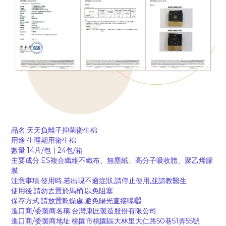
品名:天天負離子抑菌衛生棉
用途:生理期用衛生棉
數量:14片/包 | 24包/箱
主要成分:ES複合纖維不織布、無塵紙、高分子吸收體、聚乙烯膠
膜
注意事項:使用時,若出現不適症狀,請停止使用,並請教醫生
使用後,請勿丟置於馬桶,以免阻塞
保存方式:請放置乾燥處,避免陽光直接曝曬
進口商/委製商名稱:台灣康匠製造股份有限公司
進口商/委製商地址:桃園市桃園區大林里大仁路50巷51弄55號