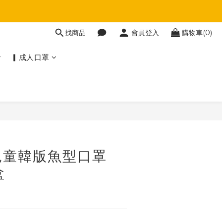
找商品
會員登入
購物車(0)
▎成人口罩
兒童韓版魚型口罩
盒