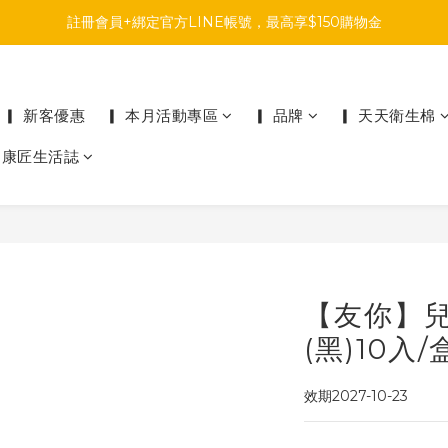
註冊會員+綁定官方LINE帳號，最高享$150購物金
註冊會員+綁定官方LINE帳號，最高享$150購物金
前往參加投票，領取專屬折扣碼!
註冊會員+綁定官方LINE帳號，最高享$150購物金
▎ 新客優惠
▎ 本月活動專區
▎ 品牌
▎ 天天衛生棉
▎康匠生活誌
【友你】
(黑)10入/
效期2027-10-23