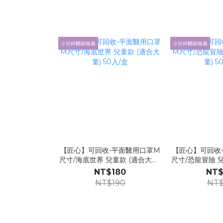
小兒科醫師推薦
小兒科醫師推薦
【匠心】可回收-平面醫用口罩M
【匠心】可回收
尺寸/海底世界 兒童款 (適合大童)
尺寸/恐龍冒險 兒
50入/盒
50
NT$180
NT$
NT$190
NT$