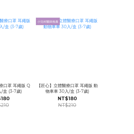
小兒科醫師推薦
口罩 耳繩版 Q
【匠心】立體醫療口罩 耳繩版 動
【友你】3DS
盒 (3-7歲)
物車車 30入/盒 (3-7歲)
貓) 50入
180
NT$180
NT
210
NT$210